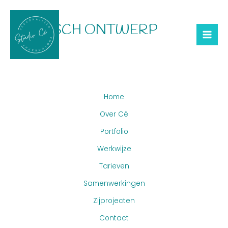
Skip
Mai
To
GRAFISCH ONTWERP
Me
Content
Home
Over Cé
Portfolio
Werkwijze
Tarieven
Samenwerkingen
Zijprojecten
Contact