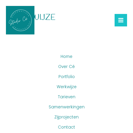
Skip
Mai
To
WERKWIJZE
Me
Content
Home
Over Cé
Portfolio
Werkwijze
Tarieven
Samenwerkingen
Zijprojecten
Contact