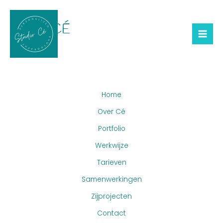
Skip
Mai
To
OVER CÉ
Me
Content
Home
Over Cé
Portfolio
Werkwijze
Tarieven
Samenwerkingen
Zijprojecten
Contact